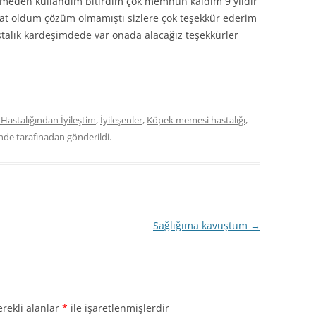
ermeden kullandım bitirdim çok memnun kaldım 9 yıldır
yat oldum çözüm olmamıştı sizlere çok teşekkür ederim
stalık kardeşimdede var onada alacağız teşekkürler
Hastalığından İyileştim
,
İyileşenler
,
Köpek memesi hastalığı
,
inde
tarafınadan gönderildi.
Sağlığıma kavuştum
→
rekli alanlar
*
ile işaretlenmişlerdir