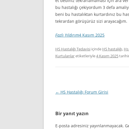
et dediniz tekrarlamaması için ara v
bu hastalığı çekiyordum 3 defa amali
beni bu hastalıktan kurtardınız bu ha
tekrardan görüşürüz sizi arayacağım.
Fazlı Yıldırım
4 Kasım 2025
HS Hastalığı Tedavisi
içinde
HS hastalığı
,
Hs 
Kurtulanlar
etiketleriyle
4 Kasım 2025
tarih
Yazı
←
HS Hastalığı Forum Girişi
dolaşımı
Bir yanıt yazın
E-posta adresiniz yayınlanmayacak.
Ge