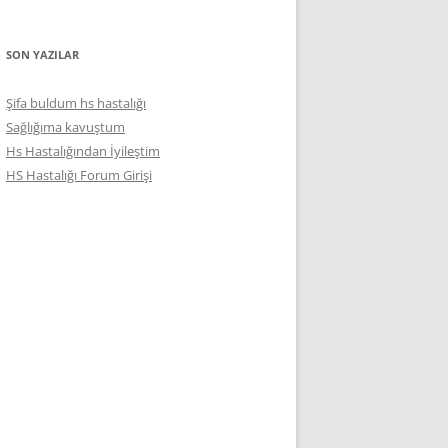
SON YAZILAR
Şifa buldum hs hastalığı
Sağlığıma kavuştum
Hs Hastalığından İyileştim
HS Hastalığı Forum Girişi