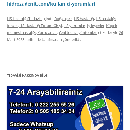
hidrozadenit.com/kullanici-yorumlari
HS Hastalığı Tedavisi
içinde
Doğal çare
,
HS hastalığı
,
HS hastalığı
forum
,
HS Hastalığı Forum Girişi
,
HS yorumlar
,
İyileşenler
,
Köpek
memesi hastalığı
,
Kurtulanlar
,
Yeni tedavi yöntemleri
etiketleriyle
26
Mart 2023
tarihinde
tarafınadan gönderildi.
TEDAVISI HAKKINDA BILGI