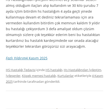
almış olduğum ilaçları alıp kullandım ve 30 kilo şurubu 7
ayda içtim bitirdim hs hastalığım 4 ayda geçti yinede
kullanmaya devam et dediniz tekrarlamaması için ara
vermeden kullandım bitirdim çok memnun kaldım 9 yıldır
bu hastalığı çekiyordum 3 defa amaliyat oldum çözüm
olmamıştı sizlere çok teşekkür ederim beni bu hastalıktan
kurtardınız bu hastalık kardeşimdede var onada alacağız
teşekkürler tekrardan görüşürüz sizi arayacağım.
Fazlı Yıldırım
4 Kasım 2025
HS Hastalığı Tedavisi
içinde
HS hastalığı
,
Hs Hastalığından İyileştim
,
İyileşenler
,
Köpek memesi hastalığı
,
Kurtulanlar
etiketleriyle
4 Kasım
2025
tarihinde
tarafınadan gönderildi.