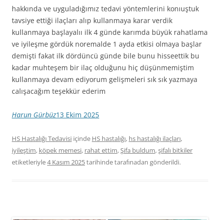
hakkında ve uyguladığımız tedavi yöntemlerini konıuştuk
tavsiye ettiği ilaçları alıp kullanmaya karar verdik
kullanmaya başlayalıı ilk 4 günde karımda büyük rahatlama
ve iyileşme gördük noremalde 1 ayda etkisi olmaya başlar
demişti fakat ilk dördüncü günde bile bunu hisseettik bu
kadar muhteşem bir ilaç olduğunu hiç düşünmemiştim
kullanmaya devam ediyorum gelişmeleri sık sık yazmaya
calışacağım teşekkür ederim
Harun Gürbüz
13 Ekim 2025
HS Hastalığı Tedavisi
içinde
HS hastalığı
,
hs hastalığı ilaçları
,
iyileştim
,
köpek memesi
,
rahat ettim
,
Şifa buldum
,
şifalı bitkiler
etiketleriyle
4 Kasım 2025
tarihinde
tarafınadan gönderildi.