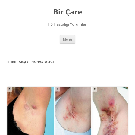
İçeriğe
atla
Bir Çare
HS Hastalığı Yorumları
Menü
ETIKET ARŞIVI:
HS HASTALIĞI